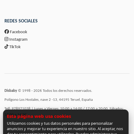
REDES SOCIALES
Facebook
Instagram
TikTok
Disbaby
© 1998 - 2026 Todos los derechos reservados.
Polígono Los Hostales, nave 2 -13, 44195 Teruel, España
Telf: 978971038 | Lunes a Viernes: 10:00 a 14:00 / 17:00 a 20:00, Sábados:
10:00 a 14:00
Esta página web usa cookies
Utilizamos cookies y tus datos personales para personalizar
anuncios y mejorar tu experiencia en nuestro sitio. Al aceptar, nos
Incorporación de funcionalidades semánticas a la web subvencionadas por: