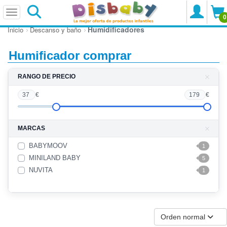
0
Humidificadores
Inicio
Descanso y baño
Humificador comprar
RANGO DE PRECIO
37
€
179
€
MARCAS
BABYMOOV
1
MINILAND BABY
5
NUVITA
1
Orden normal