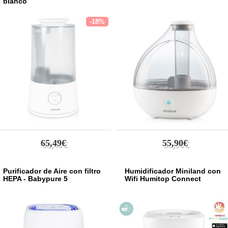
blanco
-18%
65,49€
55,90€
Purificador de Aire con filtro
Humidificador Miniland con
HEPA - Babypure 5
Wifi Humitop Connect