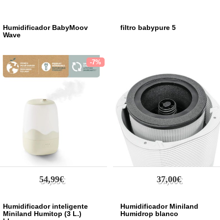
Humidificador BabyMoov
filtro babypure 5
Wave
-7%
54,99€
37,00€
Humidificador inteligente
Humidificador Miniland
Miniland Humitop (3 L.)
Humidrop blanco