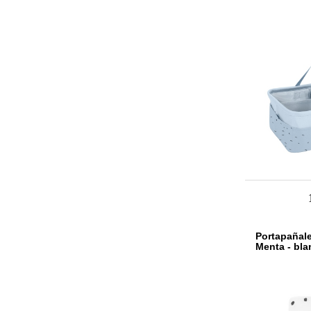
Portapañal
Menta - bl