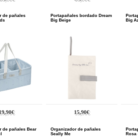
r de pañales
Portapañales bordado Dream
Porta
nds
Big Beige
Big A
19,90€
15,90€
r de pañales Bear
Organizador de pañales
Porta
l
Seally Me
Rosa 