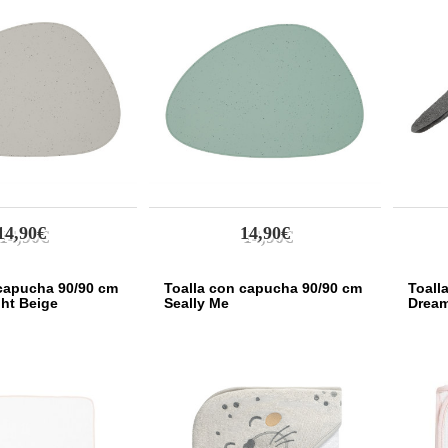
14,90€
14,90€
 capucha 90/90 cm
Toalla con capucha 90/90 cm
Toall
ht Beige
Seally Me
Dream