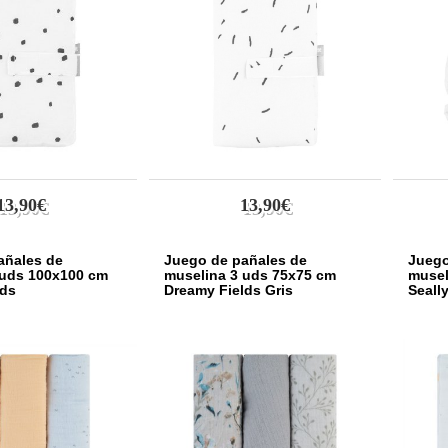
13,90€
13,90€
añales de
Juego de pañales de
Juego
 uds 100x100 cm
muselina 3 uds 75x75 cm
musel
nds
Dreamy Fields Gris
Seall