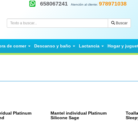
658067241
978971038
Atención al cliente:
Buscar
ora de comer
Descanso y baño
Lactancia
Hogar y jugue
vidual Platinum
Mantel individual Platinum
Toall
nd
Silicone Sage
Sleep