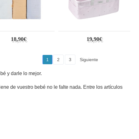
18,90€
19,90€
1
2
3
Siguiente
1 a 32 de 95
bé y darle lo mejor.
e de vuestro bebé no le falte nada. Entre los artículos