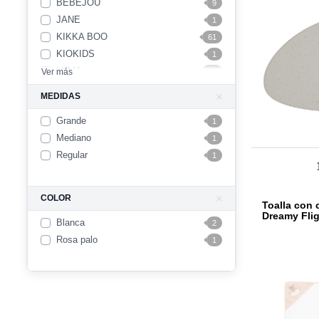
BEBEJOU
9
JANE
1
KIKKA BOO
61
KIOKIDS
1
LUMA
Ver más
18
SUAVINEX
1
MEDIDAS
ZOOCCHINI
1
Grande
1
Mediano
1
Regular
1
COLOR
Toalla con
Dreamy Flig
Blanca
2
Rosa palo
1