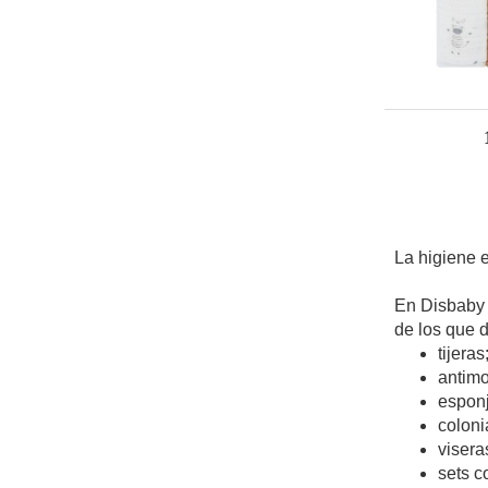
La higiene e
En Disbaby 
de los que 
tijeras
antimo
espon
coloni
visera
sets c