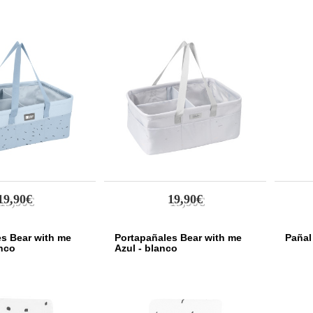
19,90€
19,90€
es Bear with me
Portapañales Bear with me
Pañal 
anco
Azul - blanco