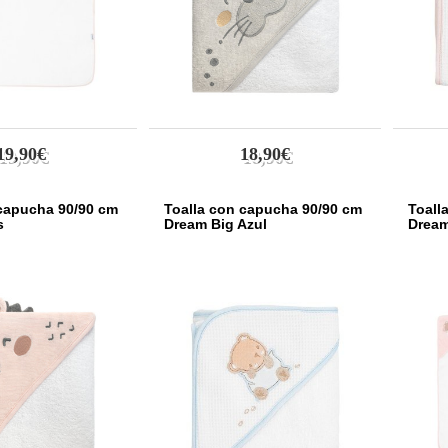
19,90€
18,90€
 capucha 90/90 cm
Toalla con capucha 90/90 cm
Toall
s
Dream Big Azul
Dream