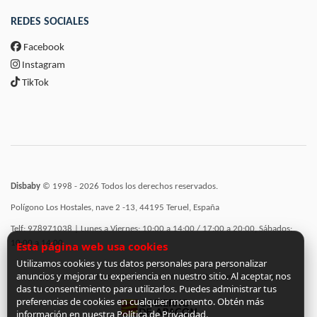
REDES SOCIALES
Facebook
Instagram
TikTok
Disbaby
© 1998 - 2026 Todos los derechos reservados.
Polígono Los Hostales, nave 2 -13, 44195 Teruel, España
Telf: 978971038 | Lunes a Viernes: 10:00 a 14:00 / 17:00 a 20:00, Sábados:
10:00 a 14:00
Esta página web usa cookies
Utilizamos cookies y tus datos personales para personalizar
anuncios y mejorar tu experiencia en nuestro sitio. Al aceptar, nos
Incorporación de funcionalidades semánticas a la web subvencionadas por:
das tu consentimiento para utilizarlos. Puedes administrar tus
preferencias de cookies en cualquier momento. Obtén más
información en nuestra Política de Privacidad.