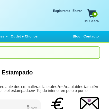
Registrarse
Entrar
0
Mi Cesta
tes
Outlet y Chollos
Blog
Contacto
lo Estampado
mediante dos cremalleras laterales.\n• Adaptables también
olipiel estampada.\n• Tejido interior en pelo o punto
5
%Dto