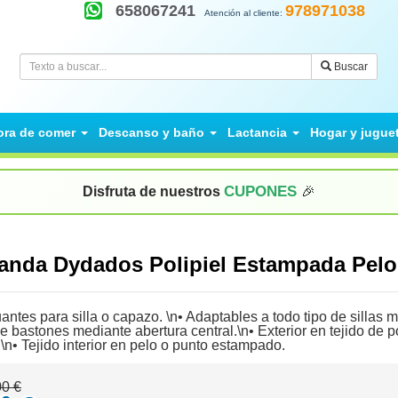
658067241
978971038
Atención al cliente:
Buscar
ora de comer
Descanso y baño
Lactancia
Hogar y jugue
CUPONES
Disfruta de nuestros
🎉
Panda Dydados Polipiel Estampada Pe
ntes para silla o capazo. \n• Adaptables a todo tipo de sillas 
de bastones mediante abertura central.\n• Exterior en tejido de p
n• Tejido interior en pelo o punto estampado.
00 €