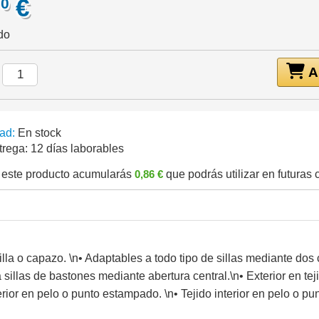
€
70
do
Añ
:
ad:
En stock
trega:
12 días laborables
este producto acumularás
0,86 €
que podrás utilizar en futuras
la o capazo. \n• Adaptables a todo tipo de sillas mediante dos c
illas de bastones mediante abertura central.\n• Exterior en teji
erior en pelo o punto estampado. \n• Tejido interior en pelo o p