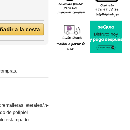
adir a la cesta
 compras.
remalleras laterales.\n•
do de polipiel
unto estampado.