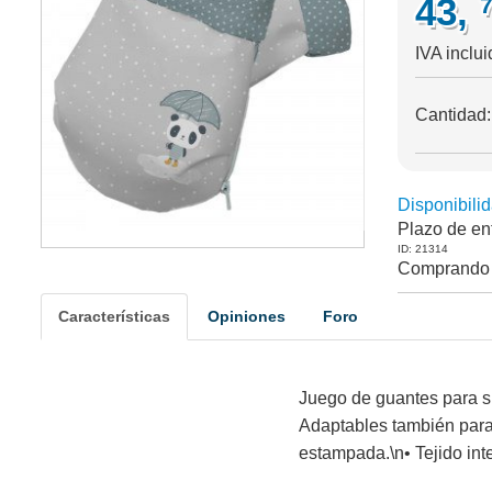
43,
IVA inclui
Cantidad
Disponibilid
Plazo de en
ID: 21314
Comprando 
Características
Opiniones
Foro
Juego de guantes para sil
Adaptables también para s
estampada.\n• Tejido int