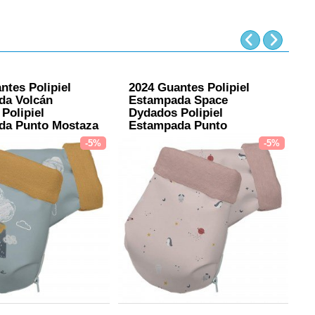
ntes Polipiel
2024 Guantes Polipiel
2
da Volcán
Estampada Space
E
Polipiel
Dydados Polipiel
D
da Punto Mostaza
Estampada Punto
E
Maquillaje
-5%
-5%