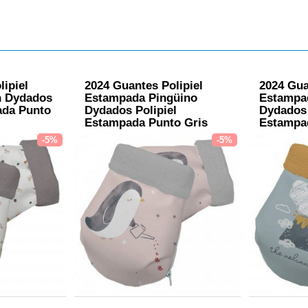
lipiel
2024 Guantes Polipiel
2024 Gua
n Dydados
Estampada Pingüino
Estampa
ada Punto
Dydados Polipiel
Dydados 
Estampada Punto Gris
Estampa
-5%
-5%