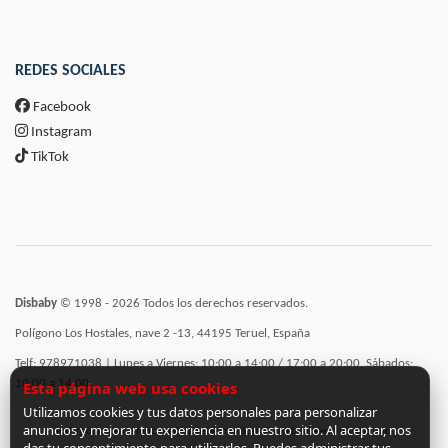
REDES SOCIALES
Facebook
Instagram
TikTok
Disbaby
© 1998 - 2026 Todos los derechos reservados.
Polígono Los Hostales, nave 2 -13, 44195 Teruel, España
Telf: 978971038 | Lunes a Viernes: 10:00 a 14:00 / 17:00 a 20:00, Sábados:
10:00 a 14:00
Esta página web usa cookies
Utilizamos cookies y tus datos personales para personalizar
anuncios y mejorar tu experiencia en nuestro sitio. Al aceptar, nos
Incorporación de funcionalidades semánticas a la web subvencionadas por: