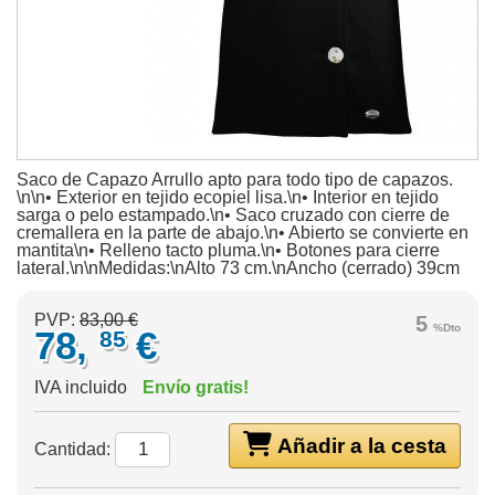
Saco de Capazo Arrullo apto para todo tipo de capazos.
\n\n• Exterior en tejido ecopiel lisa.\n• Interior en tejido
sarga o pelo estampado.\n• Saco cruzado con cierre de
cremallera en la parte de abajo.\n• Abierto se convierte en
mantita\n• Relleno tacto pluma.\n• Botones para cierre
lateral.\n\nMedidas:\nAlto 73 cm.\nAncho (cerrado) 39cm
PVP:
83,00 €
5
%Dto
78,
€
85
IVA incluido
Envío gratis!
Añadir a la cesta
Cantidad: