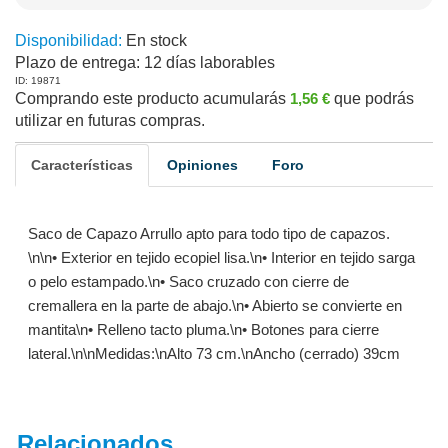
Disponibilidad:
En stock
Plazo de entrega:
12 días laborables
ID: 19871
Comprando este producto acumularás
1,56 €
que podrás
utilizar en futuras compras.
Características
Opiniones
Foro
Saco de Capazo Arrullo apto para todo tipo de capazos.
\n\n• Exterior en tejido ecopiel lisa.\n• Interior en tejido sarga
o pelo estampado.\n• Saco cruzado con cierre de
cremallera en la parte de abajo.\n• Abierto se convierte en
mantita\n• Relleno tacto pluma.\n• Botones para cierre
lateral.\n\nMedidas:\nAlto 73 cm.\nAncho (cerrado) 39cm
Relacionados