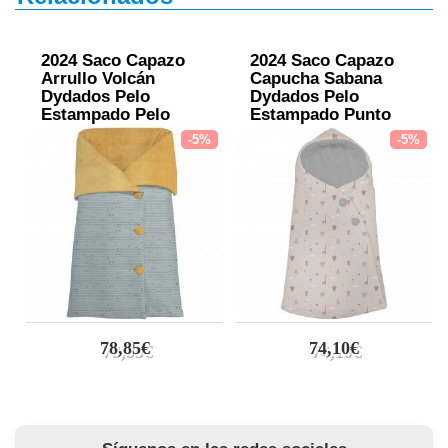
2024 Saco Capazo
2024 Saco Capazo
Arrullo Volcán
Capucha Sabana
Dydados Pelo
Dydados Pelo
Estampado Pelo
Estampado Punto
Mostaza
Gris
-5%
-5%
78,85€
74,10€