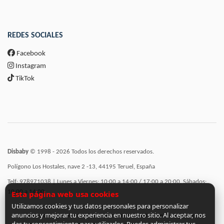
REDES SOCIALES
Facebook
Instagram
TikTok
Disbaby
© 1998 - 2026 Todos los derechos reservados.
Polígono Los Hostales, nave 2 -13, 44195 Teruel, España
Telf: 978971038 | Lunes a Viernes: 10:00 a 14:00 / 17:00 a 20:00, Sábados:
10:00 a 14:00
Esta página web usa cookies
Utilizamos cookies y tus datos personales para personalizar
anuncios y mejorar tu experiencia en nuestro sitio. Al aceptar, nos
Incorporación de funcionalidades semánticas a la web subvencionadas por: