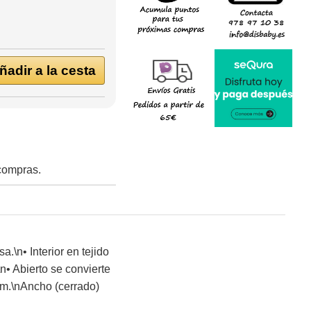
adir a la cesta
 compras.
a.\n• Interior en tejido
n• Abierto se convierte
 cm.\nAncho (cerrado)