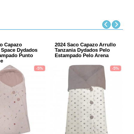
co Capazo
2024 Saco Capazo Arrullo
2
 Space Dydados
Tanzania Dydados Pelo
C
tampado Punto
Estampado Pelo Arena
P
je
M
-5%
-5%