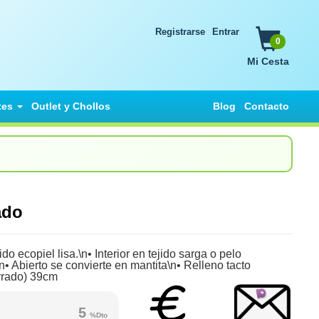
Registrarse
Entrar
0
Mi Cesta
tes
Outlet y Chollos
Blog
Contacto
pado
o ecopiel lisa.\n• Interior en tejido sarga o pelo
• Abierto se convierte en mantita\n• Relleno tacto
errado) 39cm
5
%Dto