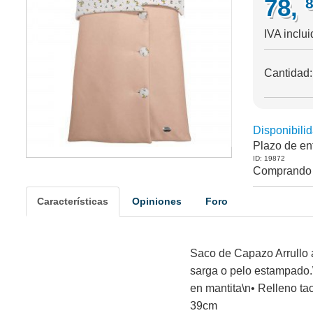
78,
IVA inclu
Cantidad
Disponibilid
Plazo de en
ID: 19872
Comprando 
Características
Opiniones
Foro
Saco de Capazo Arrullo ap
sarga o pelo estampado.\
en mantita\n• Relleno ta
39cm