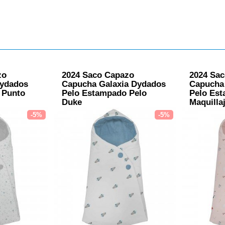
zo
2024 Saco Capazo
2024 Sa
ydados
Capucha Galaxia Dydados
Capucha
 Punto
Pelo Estampado Pelo
Pelo Es
Duke
Maquilla
-5%
-5%