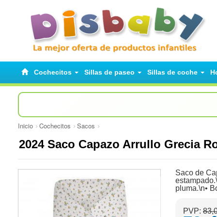
Cochecitos
Sillas de paseo
Sillas de coche
H
Inicio
Cochecitos
Sacos
2024 Saco Capazo Arrullo Grecia 
Saco de Capa
estampado.\n
pluma.\n• B
PVP:
83,