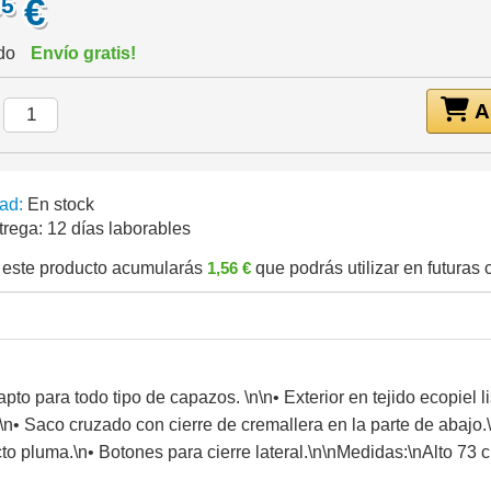
€
85
ido
Envío gratis!
Añ
:
ad:
En stock
trega:
12 días laborables
este producto acumularás
1,56 €
que podrás utilizar en futuras
to para todo tipo de capazos. \n\n• Exterior en tejido ecopiel lis
n• Saco cruzado con cierre de cremallera en la parte de abajo.\
cto pluma.\n• Botones para cierre lateral.\n\nMedidas:\nAlto 73