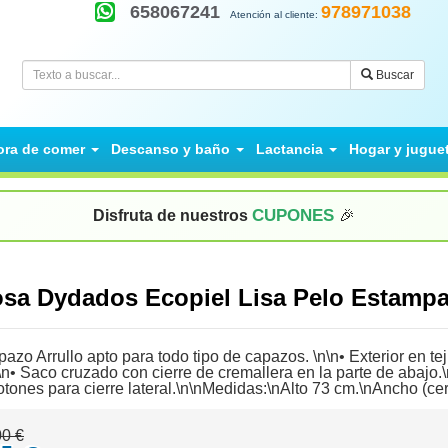
658067241
978971038
Atención al cliente:
Buscar
ora de comer
Descanso y baño
Lactancia
Hogar y jugue
CUPONES
Disfruta de nuestros
🎉
Rosa Dydados Ecopiel Lisa Pelo Estam
zo Arrullo apto para todo tipo de capazos. \n\n• Exterior en tejid
• Saco cruzado con cierre de cremallera en la parte de abajo.\n
otones para cierre lateral.\n\nMedidas:\nAlto 73 cm.\nAncho (c
00 €