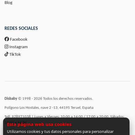
Blog
REDES SOCIALES
Facebook
Instagram
TikTok
Disbaby
© 1998 - 2026 Todos los derechos reservados.
Polígono Los Hostales, nave 2 -13, 44195 Teruel, España
Telf: 978971038 | Lunes a Viernes: 10:00 a 14:00 / 17:00 a 20:00, Sábados:
10:00 a 14:00
Esta página web usa cookies
Utilizamos cookies y tus datos personales para personalizar