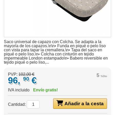
Saco universal de capazo con Colcha. Se adapta a la
mayoría de los capazos.\n\n• Funda en piqué o pelo liso
con vista para tapar la cremallera.\n• Tapa del saco en
piqué o pelo liso.\n• Colcha con cinturón en tejido
impermeable London estampado\n• Babero reversible en
tejido piqué o pelo liso,...
PVP:
102,00 €
5
%Dto
96,
€
90
IVA incluido
Envío gratis!
Añadir a la cesta
Cantidad: