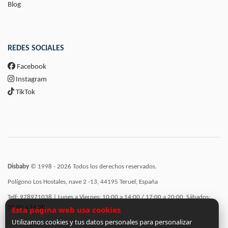
Blog
REDES SOCIALES
Facebook
Instagram
TikTok
Disbaby
© 1998 - 2026 Todos los derechos reservados.
Polígono Los Hostales, nave 2 -13, 44195 Teruel, España
Telf: 978971038 | Lunes a Viernes: 10:00 a 14:00 / 17:00 a 20:00, Sábados:
10:00 a 14:00
Esta página web usa cookies
Utilizamos cookies y tus datos personales para personalizar