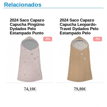
Relacionados
2024 Saco Capazo
2024 Saco Capazo
Capucha Pingüino
Capucha Leopardo-
Dydados Pelo
Travel Dydados Pelo
Estampado Punto
Estampado Pelo
Gris
Estampado
-5%
-5%
74,10€
79,80€