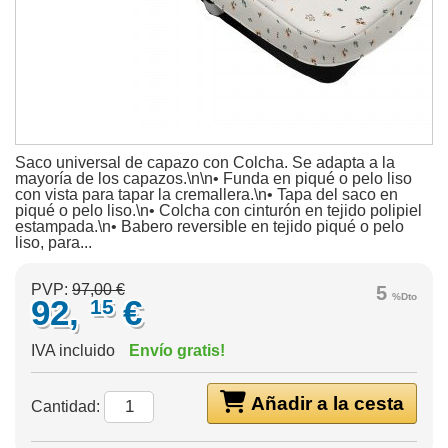
Saco universal de capazo con Colcha. Se adapta a la
mayoría de los capazos.\n\n• Funda en piqué o pelo liso
con vista para tapar la cremallera.\n• Tapa del saco en
piqué o pelo liso.\n• Colcha con cinturón en tejido polipiel
estampada.\n• Babero reversible en tejido piqué o pelo
liso, para...
PVP:
97,00 €
5
%Dto
92,
€
15
IVA incluido
Envío gratis!
Añadir a la cesta
Cantidad: