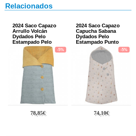
Relacionados
2024 Saco Capazo
2024 Saco Capazo
Arrullo Volcán
Capucha Sabana
Dydados Pelo
Dydados Pelo
Estampado Pelo
Estampado Punto
Mostaza
Gris
-5%
-5%
78,85€
74,10€