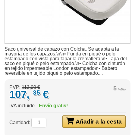
Saco universal de capazo con Colcha. Se adapta a la
mayoría de los capazos.\n\n• Funda en piqué o pelo
estampado con vista para tapar la cremallera.\n• Tapa del
saco en piqué o pelo estampado.\n• Colcha con cinturón
en tejido impermeable London estampado\n• Babero
reversible en tejido piqué o pelo estampado,...
PVP:
113,00 €
5
%Dto
107,
€
35
IVA incluido
Envío gratis!
Añadir a la cesta
Cantidad: