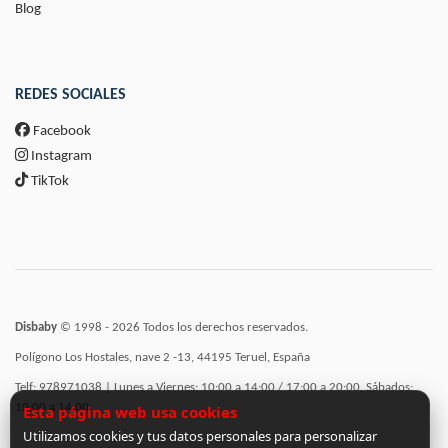
Blog
REDES SOCIALES
Facebook
Instagram
TikTok
Disbaby
© 1998 - 2026 Todos los derechos reservados.
Polígono Los Hostales, nave 2 -13, 44195 Teruel, España
Telf: 978971038 | Lunes a Viernes: 10:00 a 14:00 / 17:00 a 20:00, Sábados:
10:00 a 14:00
Esta página web usa cookies
Utilizamos cookies y tus datos personales para personalizar