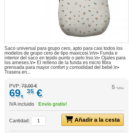
Saco universal para grupo cero, apto para casi todos los
modelos de grupo cero de tipo maxicosi.\n\n• Funda e
interior del saco en tejido punto o pelo liso.\n• Ojales para
los arneses.\n• El relleno de la funda es micro fibra
prensada para mayor confort y comodidad del bebé.\n•
Trasera en...
PVP:
73,00 €
5
%Dto
69,
€
35
IVA incluido
Envío gratis!
Añadir a la cesta
Cantidad: