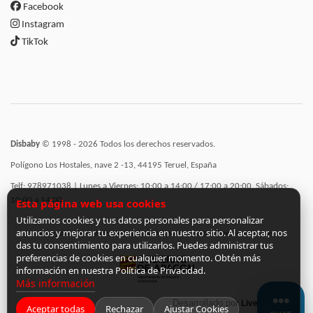
Facebook
Instagram
TikTok
Disbaby
© 1998 - 2026 Todos los derechos reservados.
Polígono Los Hostales, nave 2 -13, 44195 Teruel, España
Telf: 978971038 | Lunes a Viernes: 10:00 a 14:00 / 17:00 a 20:00, Sábados:
10:00 a 14:00
Esta página web usa cookies
Utilizamos cookies y tus datos personales para personalizar
anuncios y mejorar tu experiencia en nuestro sitio. Al aceptar, nos
Incorporación de funcionalidades semánticas a la web subvencionadas por:
das tu consentimiento para utilizarlos. Puedes administrar tus
preferencias de cookies en cualquier momento. Obtén más
información en nuestra Política de Privacidad.
Más información
Desarrollado por
LiveCommerce
Aceptar todas
Rechazar
Ajustar Cookies