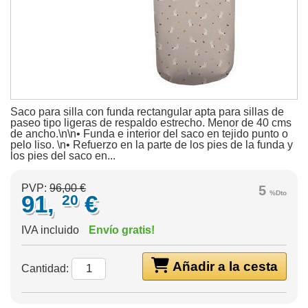
Saco para silla con funda rectangular apta para sillas de
paseo tipo ligeras de respaldo estrecho. Menor de 40 cms
de ancho.\n\n• Funda e interior del saco en tejido punto o
pelo liso. \n• Refuerzo en la parte de los pies de la funda y
los pies del saco en...
PVP:
96,00 €
5
%Dto
91,
€
20
IVA incluido
Envío gratis!
Añadir a la cesta
Cantidad: