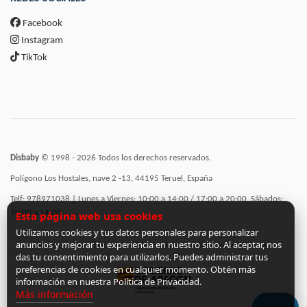
Facebook
Instagram
TikTok
Disbaby
© 1998 - 2026 Todos los derechos reservados.
Polígono Los Hostales, nave 2 -13, 44195 Teruel, España
Telf: 978971038 | Lunes a Viernes: 10:00 a 14:00 / 17:00 a 20:00, Sábados:
10:00 a 14:00
Esta página web usa cookies
Utilizamos cookies y tus datos personales para personalizar
anuncios y mejorar tu experiencia en nuestro sitio. Al aceptar, nos
Incorporación de funcionalidades semánticas a la web subvencionadas por:
das tu consentimiento para utilizarlos. Puedes administrar tus
preferencias de cookies en cualquier momento. Obtén más
información en nuestra Política de Privacidad.
Más información