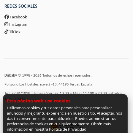
REDES SOCIALES
Facebook
Instagram
TikTok
Disbaby
© 1998 - 2026 Todos los derechos reservados.
Polígono Los Hostales, nave 2 -13, 44195 Teruel, España
Telf: 978971038 | Lunes a Viernes: 10:00 a 14:00 / 17:00 a 20:00, Sábados:
10:00 a 14:00
Esta página web usa cookies
Utilizamos cookies y tus datos personales para personalizar
anuncios y mejorar tu experiencia en nuestro sitio. Al aceptar, nos
Incorporación de funcionalidades semánticas a la web subvencionadas por:
das tu consentimiento para utilizarlos. Puedes administrar tus
preferencias de cookies en cualquier momento. Obtén más
información en nuestra Política de Privacidad.