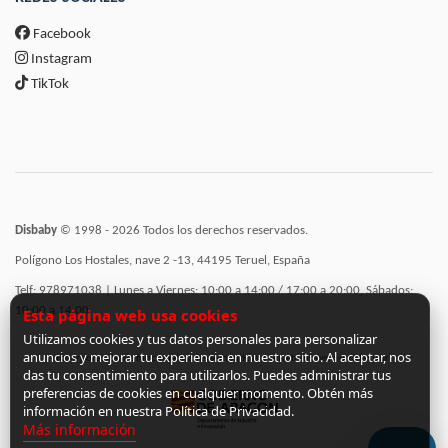
Facebook
Instagram
TikTok
Disbaby
© 1998 - 2026 Todos los derechos reservados.
Polígono Los Hostales, nave 2 -13, 44195 Teruel, España
Telf: 978971038 | Lunes a Viernes: 10:00 a 14:00 / 17:00 a 20:00, Sábados:
10:00 a 14:00
Esta página web usa cookies
Utilizamos cookies y tus datos personales para personalizar
anuncios y mejorar tu experiencia en nuestro sitio. Al aceptar, nos
Incorporación de funcionalidades semánticas a la web subvencionadas por:
das tu consentimiento para utilizarlos. Puedes administrar tus
preferencias de cookies en cualquier momento. Obtén más
información en nuestra Política de Privacidad.
Más información