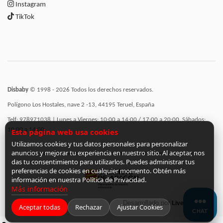
Instagram
TikTok
Disbaby
© 1998 - 2026 Todos los derechos reservados.
Polígono Los Hostales, nave 2 -13, 44195 Teruel, España
Telf: 978971038 | Lunes a Viernes: 10:00 a 14:00 / 17:00 a 20:00, Sábados:
10:00 a 14:00
Esta página web usa cookies
Utilizamos cookies y tus datos personales para personalizar
anuncios y mejorar tu experiencia en nuestro sitio. Al aceptar, nos
Incorporación de funcionalidades semánticas a la web subvencionadas por:
das tu consentimiento para utilizarlos. Puedes administrar tus
preferencias de cookies en cualquier momento. Obtén más
información en nuestra Política de Privacidad.
Más información
Desarrollado por
LiveCommerce
Aceptar todas
Rechazar
Ajustar Cookies