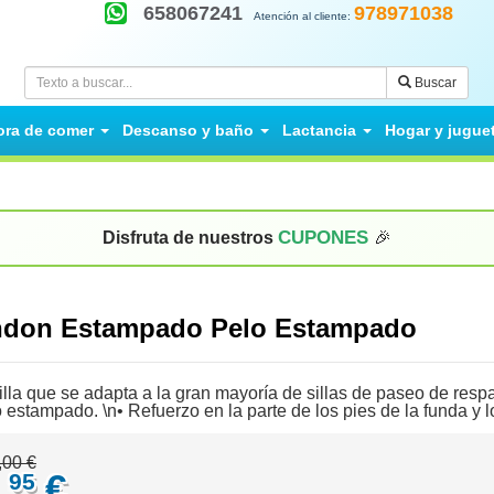
658067241
978971038
Atención al cliente:
Buscar
ora de comer
Descanso y baño
Lactancia
Hogar y jugue
CUPONES
Disfruta de nuestros
🎉
ondon Estampado Pelo Estampado
lla que se adapta a la gran mayoría de sillas de paseo de respal
 estampado. \n• Refuerzo en la parte de los pies de la funda y l
,00 €
,
€
95