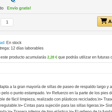
ido
Envío gratis!
Añ
:
ad:
En stock
trega:
12 días laborables
este producto acumularás
2,28 €
que podrás utilizar en futuras
dapta a la gran mayoría de sillas de paseo de respaldo largo y 
do pelo o punto estampado. \n• Refuerzo en la parte de los pies d
e de fácil limpieza, realizado con plásticos reciclados.\n• Tras
regulable.\n• Cintas para sujeción para las sillas ligeras.\n• S
nda.\n• Trasera inferior de tipo elástico.\n• El relleno de la fun