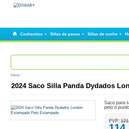
Cochecitos
Sillas de paseo
Sillas de coche
H
Inicio
2024 Saco Silla Panda Dydados L
Saco para si
pelo o punto
PVP:
121
114