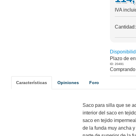
IVA inclu
Cantidad
Disponibilid
Plazo de en
ID: 20491
Comprando 
Características
Opiniones
Foro
Saco para silla que se a
interior del saco en teji
saco en tejido impermeabl
de la funda muy ancha y 
parte de superior de la fu