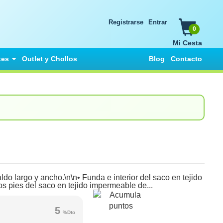
Registrarse
Entrar
0
Mi Cesta
tes
Outlet y Chollos
Blog
Contacto
do largo y ancho.\n\n• Funda e interior del saco en tejido
os pies del saco en tejido impermeable de...
5
%Dto