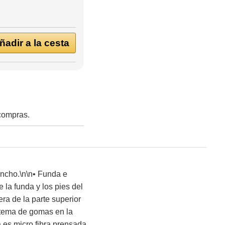
adir a la cesta
 compras.
ancho.\n\n• Funda e
e la funda y los pies del
era de la parte superior
istema de gomas en la
da es micro fibra prensada