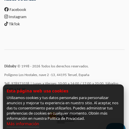
Facebook
Instagram
TikTok
Disbaby
© 1998 - 2026 Todos los derechos reservados.
Polígono Los Hostales, nave 2 -13, 44195 Teruel, España
Telf: 978971038 | Lunes a Viernes: 10:00 a 14:00 / 17:00 a 20:00, Sábados:
10:00 a 14:00
Esta página web usa cookies
Utilizamos cookies y tus datos personales para personalizar
anuncios y mejorar tu experiencia en nuestro sitio. Al aceptar, nos
Incorporación de funcionalidades semánticas a la web subvencionadas por:
das tu consentimiento para utilizarlos. Puedes administrar tus
preferencias de cookies en cualquier momento. Obtén más
información en nuestra Política de Privacidad.
Más información