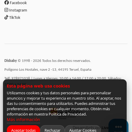
Facebook
Instagram
TikTok
Disbaby
© 1998 - 2026 Todos los derechos reservados.
Polígono Los Hostales, nave 2 -13, 44195 Teruel, España
Telf: 978971038 | Lunes a Viernes: 10:00 a 14:00 / 17:00 a 20:00, Sábados:
10:00 a 14:00
Esta página web usa cookies
Utilizamos cookies y tus datos personales para personalizar
anuncios y mejorar tu experiencia en nuestro sitio. Al aceptar, nos
Incorporación de funcionalidades semánticas a la web subvencionadas por:
das tu consentimiento para utilizarlos. Puedes administrar tus
preferencias de cookies en cualquier momento. Obtén más
información en nuestra Política de Privacidad.
Más información
Desarrollado por
LiveCommerce
Aceptar todas
Rechazar
Ajustar Cookies