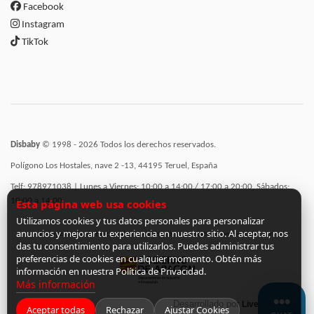
Facebook
Instagram
TikTok
Disbaby
© 1998 - 2026 Todos los derechos reservados.
Polígono Los Hostales, nave 2 -13, 44195 Teruel, España
Telf: 978971038 | Lunes a Viernes: 10:00 a 14:00 / 17:00 a 20:00, Sábados:
10:00 a 14:00
Esta página web usa cookies
Utilizamos cookies y tus datos personales para personalizar
anuncios y mejorar tu experiencia en nuestro sitio. Al aceptar, nos
Incorporación de funcionalidades semánticas a la web subvencionadas por:
das tu consentimiento para utilizarlos. Puedes administrar tus
preferencias de cookies en cualquier momento. Obtén más
información en nuestra Política de Privacidad.
Más información
Desarrollado por
LiveCommerce
Aceptar todas
Rechazar
Ajustar Cookies