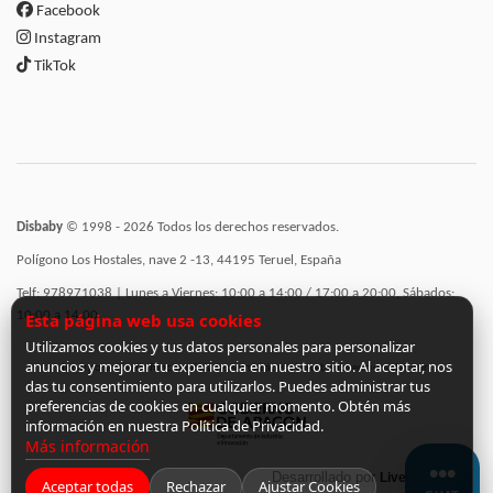
Facebook
Instagram
TikTok
Disbaby
© 1998 - 2026 Todos los derechos reservados.
Polígono Los Hostales, nave 2 -13, 44195 Teruel, España
Telf: 978971038 | Lunes a Viernes: 10:00 a 14:00 / 17:00 a 20:00, Sábados:
10:00 a 14:00
Esta página web usa cookies
Utilizamos cookies y tus datos personales para personalizar
anuncios y mejorar tu experiencia en nuestro sitio. Al aceptar, nos
Incorporación de funcionalidades semánticas a la web subvencionadas por:
das tu consentimiento para utilizarlos. Puedes administrar tus
preferencias de cookies en cualquier momento. Obtén más
información en nuestra Política de Privacidad.
Más información
Desarrollado por
LiveCommerce
Aceptar todas
Rechazar
Ajustar Cookies