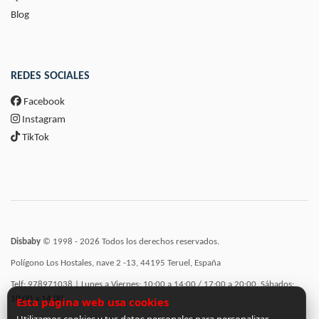
Blog
REDES SOCIALES
Facebook
Instagram
TikTok
Disbaby
© 1998 - 2026 Todos los derechos reservados.
Polígono Los Hostales, nave 2 -13, 44195 Teruel, España
Telf: 978971038 | Lunes a Viernes: 10:00 a 14:00 / 17:00 a 20:00, Sábados:
10:00 a 14:00
Esta página web usa cookies