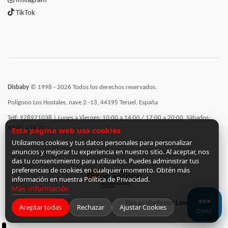
Instagram
TikTok
Disbaby
© 1998 - 2026 Todos los derechos reservados.
Polígono Los Hostales, nave 2 -13, 44195 Teruel, España
Telf: 978971038 | Lunes a Viernes: 10:00 a 14:00 / 17:00 a 20:00, Sábados:
10:00 a 14:00
Esta página web usa cookies
Utilizamos cookies y tus datos personales para personalizar
anuncios y mejorar tu experiencia en nuestro sitio. Al aceptar, nos
Incorporación de funcionalidades semánticas a la web subvencionadas por:
das tu consentimiento para utilizarlos. Puedes administrar tus
preferencias de cookies en cualquier momento. Obtén más
información en nuestra Política de Privacidad.
Más información
Desarrollado por
LiveCommerce
Aceptar todas
Rechazar
Ajustar Cookies