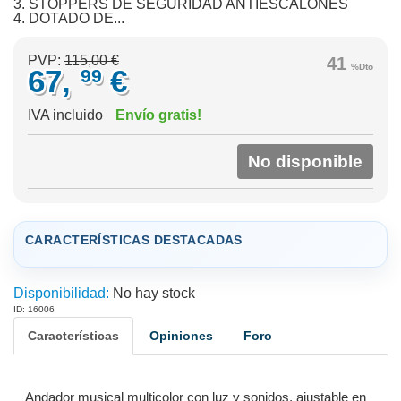
3. STOPPERS DE SEGURIDAD ANTIESCALONES
4. DOTADO DE...
PVP:
115,00 €
41
%Dto
67,
€
99
IVA incluido
Envío gratis!
No disponible
CARACTERÍSTICAS DESTACADAS
Disponibilidad:
No hay stock
ID: 16006
Características
Opiniones
Foro
Andador musical multicolor con luz y sonidos, ajustable en