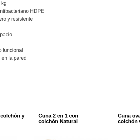
 kg
antibacteriano HDPE
ro y resistente
spacio
 funcional
n en la pared
 colchón y
Cuna 2 en 1 con
Cuna ova
colchón Natural
colchón 