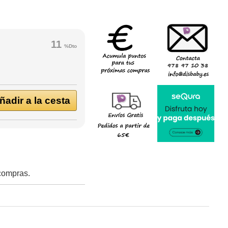
11
%Dto
adir a la cesta
 compras.