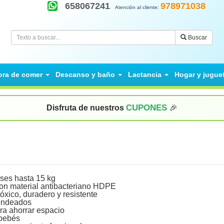
658067241
978971038
Atención al cliente:
Buscar
ora de comer
Descanso y baño
Lactancia
Hogar y jugue
CUPONES
Disfruta de nuestros
🎉
ses hasta 15 kg
on material antibacteriano HDPE
óxico, duradero y resistente
ondeados
ra ahorrar espacio
 bebés