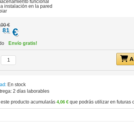
acenamiento funcional
da instalación en la pared
piar
,00 €
,
€
81
ido
Envío gratis!
Añ
:
ad:
En stock
trega:
2 días laborables
este producto acumularás
4,06 €
que podrás utilizar en futuras