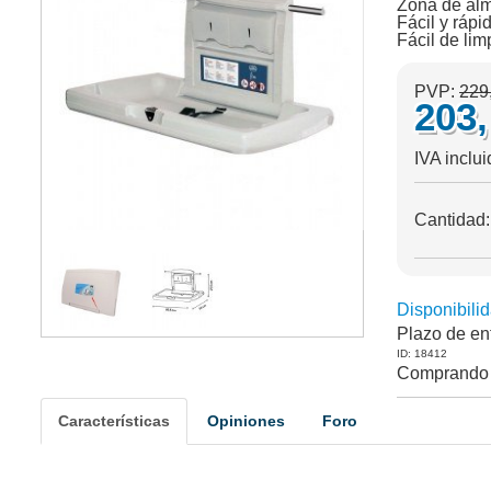
Zona de alm
Fácil y rápi
Fácil de lim
PVP:
229
203
IVA inclu
Cantidad
Disponibilid
Plazo de en
ID: 18412
Comprando 
Características
Opiniones
Foro