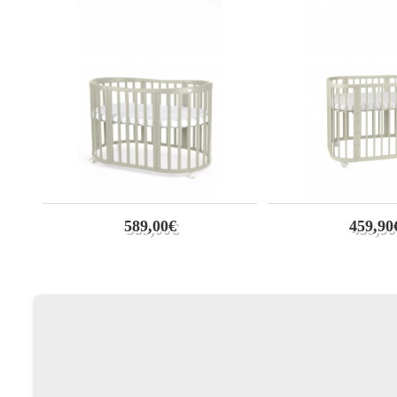
589,00€
459,90