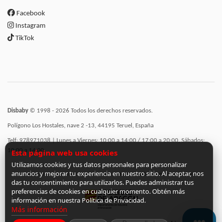
Facebook
Instagram
TikTok
Disbaby
© 1998 - 2026 Todos los derechos reservados.
Polígono Los Hostales, nave 2 -13, 44195 Teruel, España
Telf: 978971038 | Lunes a Viernes: 10:00 a 14:00 / 17:00 a 20:00, Sábados:
10:00 a 14:00
Esta página web usa cookies
Utilizamos cookies y tus datos personales para personalizar
anuncios y mejorar tu experiencia en nuestro sitio. Al aceptar, nos
Incorporación de funcionalidades semánticas a la web subvencionadas por:
das tu consentimiento para utilizarlos. Puedes administrar tus
preferencias de cookies en cualquier momento. Obtén más
información en nuestra Política de Privacidad.
Más información