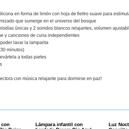
icona en forma de limón con hoja de fieltro suave para estimula
amizado que sumerge en el universo del bosque
odías únicas y 2 sonidos blancos relajantes, volumen ajustable
he y canciones de cuna independientes
 poder lavar la lamparita
(30 minutos)
vártela a todas partes
s
oyectora con música relajante para dormirse en paz!
l con
Lámpara infantil con
Luz Noct