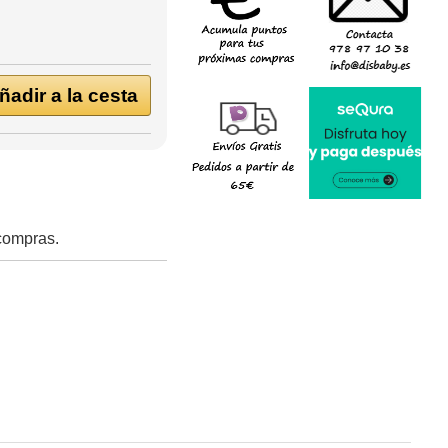
adir a la cesta
 compras.