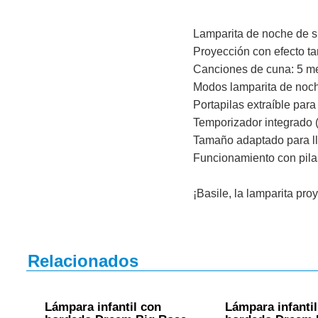
Lamparita de noche de sil
Proyección con efecto t
Canciones de cuna: 5 mel
Modos lamparita de noc
Portapilas extraíble para
Temporizador integrado 
Tamaño adaptado para lle
Funcionamiento con pila
¡Basile, la lamparita pr
Relacionados
Lámpara infantil con
Lámpara infanti