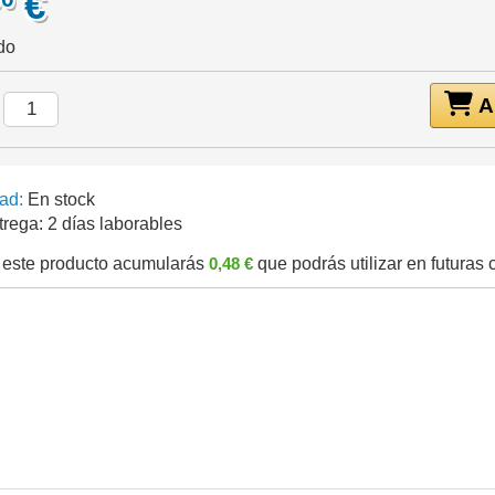
€
do
Añ
:
ad:
En stock
trega:
2 días laborables
este producto acumularás
0,48 €
que podrás utilizar en futuras