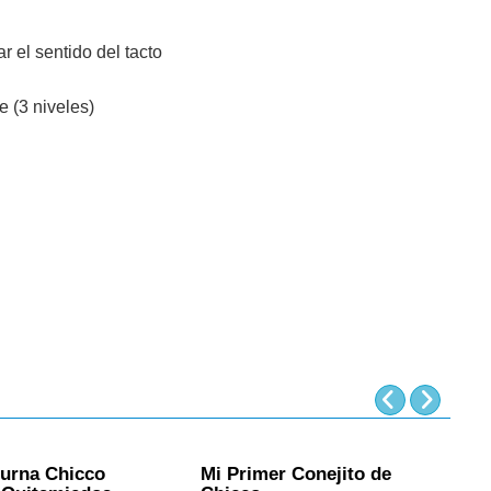
r el sentido del tacto
 (3 niveles)
urna Chicco
Mi Primer Conejito de
M