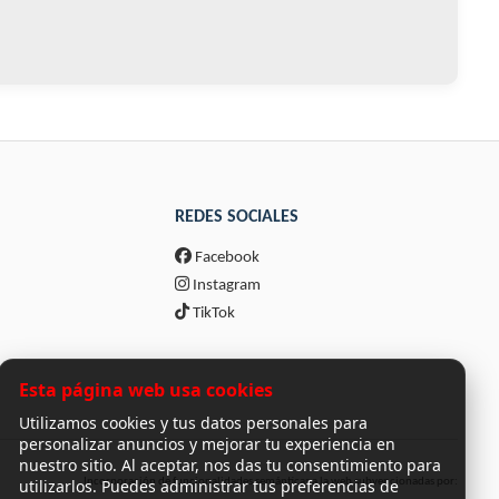
REDES SOCIALES
Facebook
Instagram
TikTok
Esta página web usa cookies
Utilizamos cookies y tus datos personales para
personalizar anuncios y mejorar tu experiencia en
nuestro sitio. Al aceptar, nos das tu consentimiento para
utilizarlos. Puedes administrar tus preferencias de
Incorporación de funcionalidades semánticas a la web subvencionadas por: