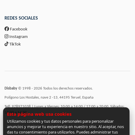
REDES SOCIALES
Facebook
Instagram
TikTok
Disbaby
© 1998 - 2026 Todos los derechos reservados.
Polígono Los Hostales, nave 2 -13, 44195 Teruel, España
Telf: 978971038 | Lunes a Viernes: 10:00 a 14:00 / 17:00 a 20:00, Sábados:
10:00 a 14:00
Esta página web usa cookies
Utilizamos cookies y tus datos personales para personalizar
anuncios y mejorar tu experiencia en nuestro sitio. Al aceptar, nos
Incorporación de funcionalidades semánticas a la web subvencionadas por:
das tu consentimiento para utilizarlos. Puedes administrar tus