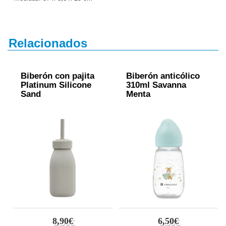
Relacionados
Biberón con pajita
Biberón anticólico
Platinum Silicone
310ml Savanna
Sand
Menta
8,90€
6,50€