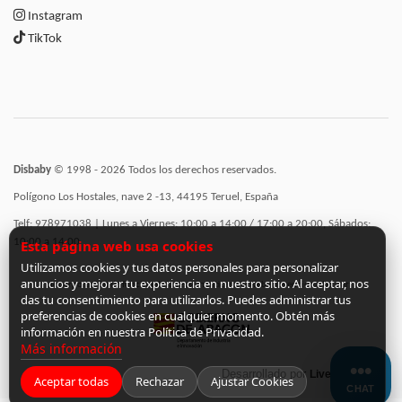
Instagram
TikTok
Disbaby
© 1998 - 2026 Todos los derechos reservados.
Polígono Los Hostales, nave 2 -13, 44195 Teruel, España
Telf: 978971038 | Lunes a Viernes: 10:00 a 14:00 / 17:00 a 20:00, Sábados:
10:00 a 14:00
Esta página web usa cookies
Utilizamos cookies y tus datos personales para personalizar
anuncios y mejorar tu experiencia en nuestro sitio. Al aceptar, nos
Incorporación de funcionalidades semánticas a la web subvencionadas por:
das tu consentimiento para utilizarlos. Puedes administrar tus
preferencias de cookies en cualquier momento. Obtén más
información en nuestra Política de Privacidad.
Más información
Desarrollado por
LiveCommerce
Aceptar todas
Rechazar
Ajustar Cookies