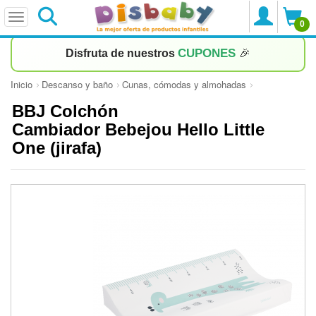
0
CUPONES
Disfruta de nuestros
🎉
Inicio
Descanso y baño
Cunas, cómodas y almohadas
BBJ Colchón
Cambiador Bebejou Hello Little
One (jirafa)