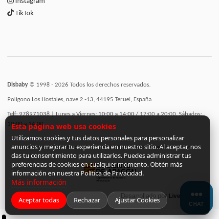
Instagram
TikTok
Disbaby
© 1998 - 2026 Todos los derechos reservados.
Polígono Los Hostales, nave 2 -13, 44195 Teruel, España
Telf: 978971038 | Lunes a Viernes: 10:00 a 14:00 / 17:00 a 20:00, Sábados:
10:00 a 14:00
Esta página web usa cookies
Utilizamos cookies y tus datos personales para personalizar
anuncios y mejorar tu experiencia en nuestro sitio. Al aceptar, nos
Incorporación de funcionalidades semánticas a la web subvencionadas por:
das tu consentimiento para utilizarlos. Puedes administrar tus
preferencias de cookies en cualquier momento. Obtén más
información en nuestra Política de Privacidad.
Más información
Desarrollado por
LiveCommerce
Aceptar todas
Rechazar
Ajustar Cookies