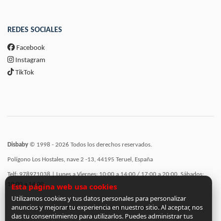
REDES SOCIALES
Facebook
Instagram
TikTok
Disbaby
© 1998 - 2026 Todos los derechos reservados.
Polígono Los Hostales, nave 2 -13, 44195 Teruel, España
Telf: 978971038 | Lunes a Viernes: 10:00 a 14:00 / 17:00 a 20:00, Sábados:
10:00 a 14:00
Esta página web usa cookies
Utilizamos cookies y tus datos personales para personalizar
anuncios y mejorar tu experiencia en nuestro sitio. Al aceptar, nos
Incorporación de funcionalidades semánticas a la web subvencionadas por:
das tu consentimiento para utilizarlos. Puedes administrar tus