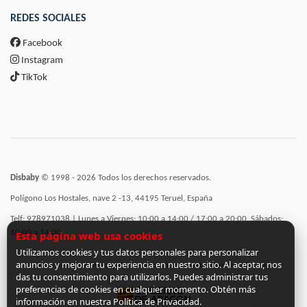
REDES SOCIALES
Facebook
Instagram
TikTok
Disbaby
© 1998 - 2026 Todos los derechos reservados.
Polígono Los Hostales, nave 2 -13, 44195 Teruel, España
Telf: 978971038 | Lunes a Viernes: 10:00 a 14:00 / 17:00 a 20:00, Sábados:
10:00 a 14:00
Esta página web usa cookies
Utilizamos cookies y tus datos personales para personalizar
anuncios y mejorar tu experiencia en nuestro sitio. Al aceptar, nos
Incorporación de funcionalidades semánticas a la web subvencionadas por:
das tu consentimiento para utilizarlos. Puedes administrar tus
preferencias de cookies en cualquier momento. Obtén más
información en nuestra Política de Privacidad.