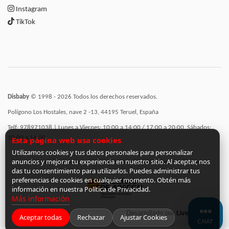
Instagram
TikTok
Disbaby
© 1998 - 2026 Todos los derechos reservados.
Polígono Los Hostales, nave 2 -13, 44195 Teruel, España
Telf: 978971038 | Lunes a Viernes: 10:00 a 14:00 / 17:00 a 20:00, Sábados:
10:00 a 14:00
Esta página web usa cookies
Utilizamos cookies y tus datos personales para personalizar
anuncios y mejorar tu experiencia en nuestro sitio. Al aceptar, nos
Incorporación de funcionalidades semánticas a la web subvencionadas por:
das tu consentimiento para utilizarlos. Puedes administrar tus
preferencias de cookies en cualquier momento. Obtén más
información en nuestra Política de Privacidad.
Más información
Desarrollado por
LiveCommerce
Aceptar todas
Rechazar
Ajustar Cookies