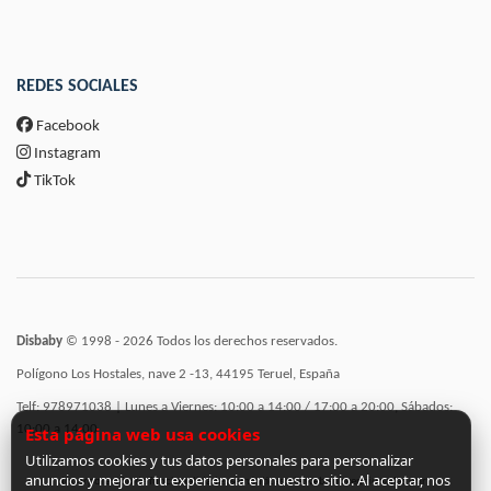
REDES SOCIALES
Facebook
Instagram
TikTok
Disbaby
© 1998 - 2026 Todos los derechos reservados.
Polígono Los Hostales, nave 2 -13, 44195 Teruel, España
Telf: 978971038 | Lunes a Viernes: 10:00 a 14:00 / 17:00 a 20:00, Sábados:
10:00 a 14:00
Esta página web usa cookies
Utilizamos cookies y tus datos personales para personalizar
anuncios y mejorar tu experiencia en nuestro sitio. Al aceptar, nos
Incorporación de funcionalidades semánticas a la web subvencionadas por: