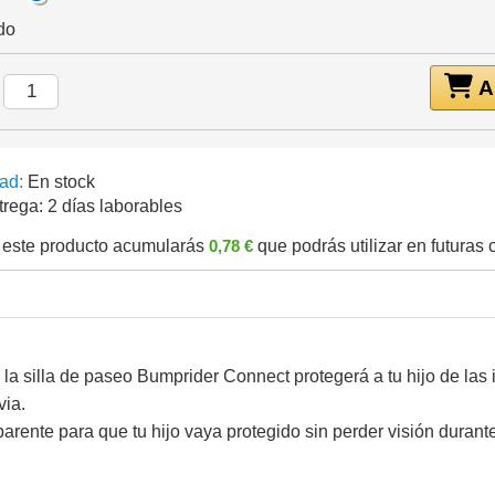
do
Añ
:
ad:
En stock
trega:
2 días laborables
este producto acumularás
0,78 €
que podrás utilizar en futuras
a la silla de paseo Bumprider Connect protegerá a tu hijo de las
via.
rente para que tu hijo vaya protegido sin perder visión durant