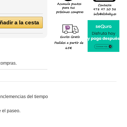
adir a la cesta
 compras.
 inclemencias del tiempo
e el paseo.