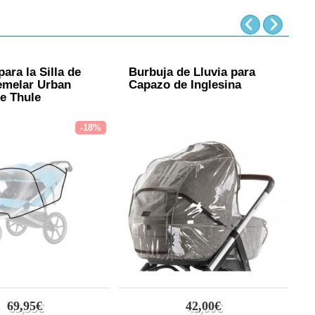
ara la Silla de
Burbuja de Lluvia para
B
emelar Urban
Capazo de Inglesina
S
de Thule
-18%
69,95€
42,00€