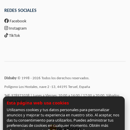
REDES SOCIALES
Facebook
Instagram
TikTok
Disbaby
© 1998 - 2026 Todos los derechos reservados.
Polígono Los Hostales, nave 2 -13, 44195 Teruel, España
Telf: 978971038 | Lunes a Viernes: 10:00 a 14:00 / 17:00 a 20:00, Sábados:
10:00 a 14:00
Esta página web usa cookies
Utilizamos cookies y tus datos personales para personalizar
anuncios y mejorar tu experiencia en nuestro sitio. Al aceptar, nos
Incorporación de funcionalidades semánticas a la web subvencionadas por:
das tu consentimiento para utilizarlos. Puedes administrar tus
preferencias de cookies en cualquier momento. Obtén más