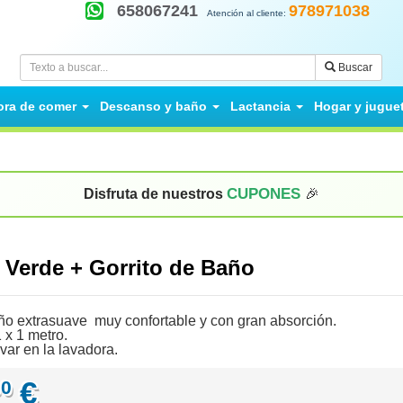
658067241
978971038
Atención al cliente:
Buscar
ora de comer
Descanso y baño
Lactancia
Hogar y jugue
CUPONES
Disfruta de nuestros
🎉
 Verde + Gorrito de Baño
o extrasuave muy confortable y con gran absorción.
 x 1 metro.
var en la lavadora.
€
00