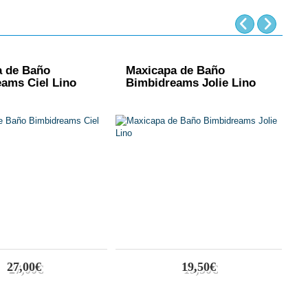
a de Baño
Maxicapa de Baño
M
ams Ciel Lino
Bimbidreams Jolie Lino
B
R
27,00€
19,50€