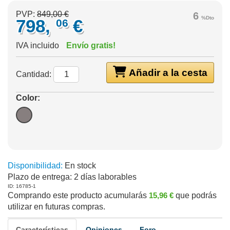
PVP:
849,00 €
6
%Dto
798,
€
06
IVA incluido
Envío gratis!
Añadir a la cesta
Cantidad:
Color:
Disponibilidad:
En stock
Plazo de entrega:
2 días laborables
ID: 16785-1
Comprando este producto acumularás
15,96 €
que podrás
utilizar en futuras compras.
Características
Opiniones
Foro