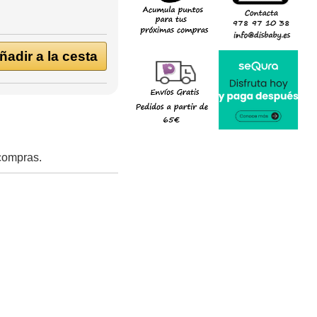
adir a la cesta
 compras.