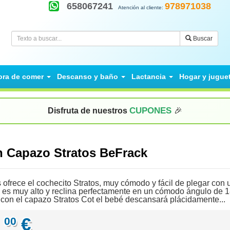
658067241
978971038
Atención al cliente:
Buscar
ora de comer
Descanso y baño
Lactancia
Hogar y jugue
CUPONES
Disfruta de nuestros
🎉
on Capazo Stratos BeFrack
 ofrece el cochecito Stratos, muy cómodo y fácil de plegar con
 es muy alto y reclina perfectamente en un cómodo ángulo de 1
on el capazo Stratos Cot el bebé descansará plácidamente...
,
€
00