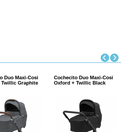
o Duo Maxi-Cosi
Cochecito Duo Maxi-Cosi
C
 Twillic Graphite
Oxford + Twillic Black
S