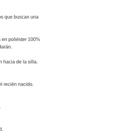
cos que buscan una
s en poliéster 100%
darán.
 hacia de la silla.
el recién nacido.
.
d.