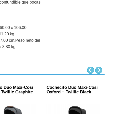
inconfundible que pocas
 60.00 x 106.00
11.20 kg.
57.00 cm.Peso neto del
o 3.80 kg.
o Duo Maxi-Cosi
Cochecito Duo Maxi-Cosi
C
 Twillic Graphite
Oxford + Twillic Black
S