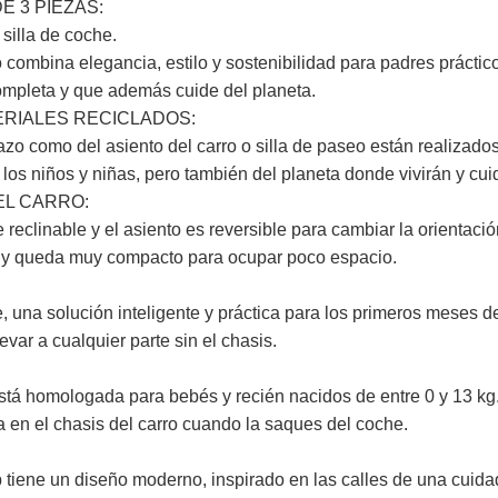
 3 PIEZAS:
 silla de coche.
o combina elegancia, estilo y sostenibilidad para padres prácti
ompleta y que además cuide del planeta.
RIALES RECICLADOS:
pazo como del asiento del carro o silla de paseo están realizado
 los niños y niñas, pero también del planeta donde vivirán y cui
EL CARRO:
 reclinable y el asiento es reversible para cambiar la orientación
lo y queda muy compacto para ocupar poco espacio.
:
e, una solución inteligente y práctica para los primeros meses d
evar a cualquier parte sin el chasis.
está homologada para bebés y recién nacidos de entre 0 y 13 kg
 en el chasis del carro cuando la saques del coche.
 tiene un diseño moderno, inspirado en las calles de una cuida