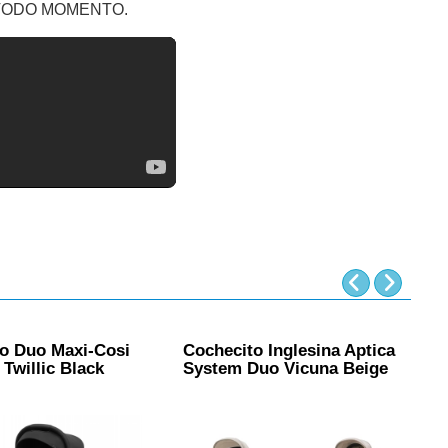
N TODO MOMENTO.
o Duo Maxi-Cosi
Cochecito Inglesina Aptica
C
 Twillic Black
System Duo Vicuna Beige
S
B