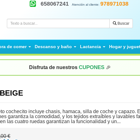
658067241
978971038
Atención al cliente:
Buscar
ora de comer
Descanso y baño
Lactancia
Hogar y jugue
CUPONES
Disfruta de nuestros
🎉
 BEIGE
o cochecito incluye chasis, hamaca, silla de coche y capazo. E
nes garantiza la comodidad, y los tejidos extraíbles y lavables f
n las cuatro ruedas garantizan la funcionalidad y un...
,00 €