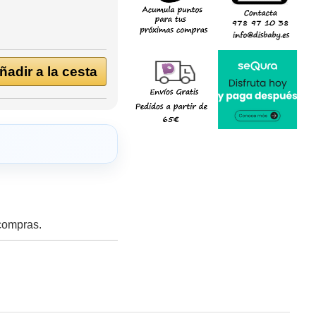
adir a la cesta
 compras.