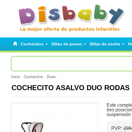
Cochecitos
Sillas de paseo
Sillas de coche
H
Inicio
Cochecitos
Duos
COCHECITO ASALVO DUO RODAS
Este complet
tres posicio
suspensión e
PVP:
299