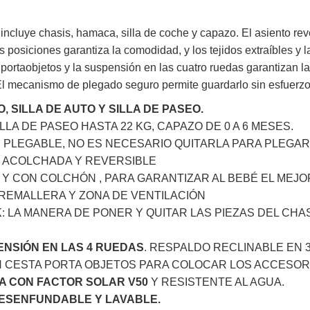
incluye chasis, hamaca, silla de coche y capazo. El asiento rev
s posiciones garantiza la comodidad, y los tejidos extraíbles y l
portaobjetos y la suspensión en las cuatro ruedas garantizan la
l mecanismo de plegado seguro permite guardarlo sin esfuerzo
, SILLA DE AUTO Y SILLA DE PASEO.
LLA DE PASEO HASTA 22 KG, CAPAZO DE 0 A 6 MESES.
: PLEGABLE, NO ES NECESARIO QUITARLA PARA PLEGAR 
, ACOLCHADA Y REVERSIBLE
O Y CON COLCHÓN , PARA GARANTIZAR AL BEBÉ EL MEJ
REMALLERA Y ZONA DE VENTILACIÓN
K
: LA MANERA DE PONER Y QUITAR LAS PIEZAS DEL CHA
NSIÓN EN LAS 4 RUEDAS
. RESPALDO RECLINABLE EN 3
 CESTA PORTA OBJETOS PARA COLOCAR LOS ACCESORI
A CON FACTOR SOLAR V50
Y RESISTENTE AL AGUA.
DESENFUNDABLE Y LAVABLE.