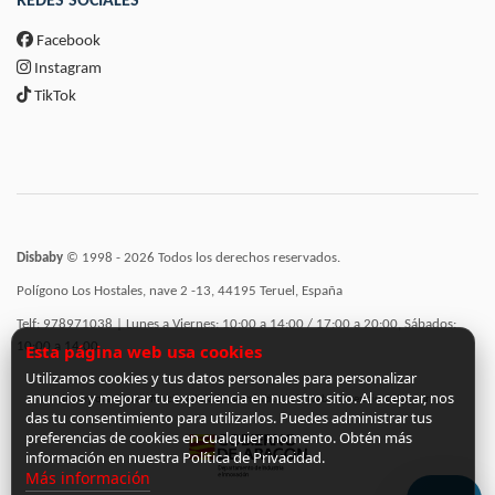
REDES SOCIALES
Facebook
Instagram
TikTok
Disbaby
© 1998 - 2026 Todos los derechos reservados.
Polígono Los Hostales, nave 2 -13, 44195 Teruel, España
Telf: 978971038 | Lunes a Viernes: 10:00 a 14:00 / 17:00 a 20:00, Sábados:
10:00 a 14:00
Esta página web usa cookies
Utilizamos cookies y tus datos personales para personalizar
anuncios y mejorar tu experiencia en nuestro sitio. Al aceptar, nos
Incorporación de funcionalidades semánticas a la web subvencionadas por:
das tu consentimiento para utilizarlos. Puedes administrar tus
preferencias de cookies en cualquier momento. Obtén más
información en nuestra Política de Privacidad.
Más información