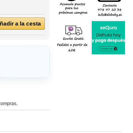
adir a la cesta
 compras.