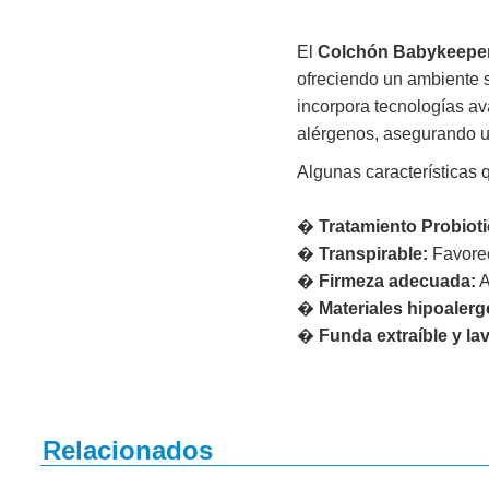
El
Colchón Babykeeper
ofreciendo un ambiente 
incorpora tecnologías av
alérgenos, asegurando u
Algunas características 
�
Tratamiento Probioti
�
Transpirable:
Favorec
�
Firmeza adecuada:
A
�
Materiales hipoalerg
�
Funda extraíble y la
Relacionados