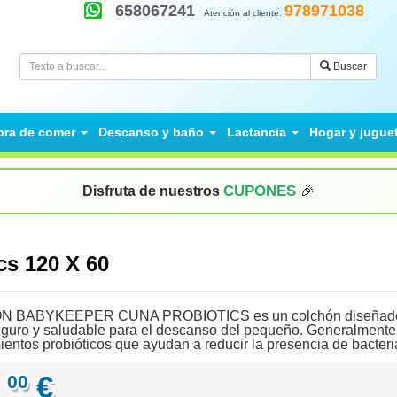
658067241
978971038
Atención al cliente:
Buscar
ora de comer
Descanso y baño
Lactancia
Hogar y jugue
CUPONES
Disfruta de nuestros
🎉
cs 120 X 60
 BABYKEEPER CUNA PROBIOTICS es un colchón diseñado esp
guro y saludable para el descanso del pequeño. Generalmente,
ientos probióticos que ayudan a reducir la presencia de bacter
,
€
00