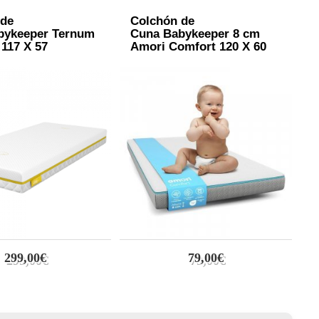
 de
Colchón de
C
bykeeper Ternum
Cuna Babykeeper 8 cm
C
117 X 57
Amori Comfort 120 X 60
A
5
299,00€
79,00€