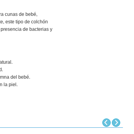
ra cunas de bebé,
, este tipo de colchón
 presencia de bacterias y
tural.
d.
lumna del bebé.
 la piel.