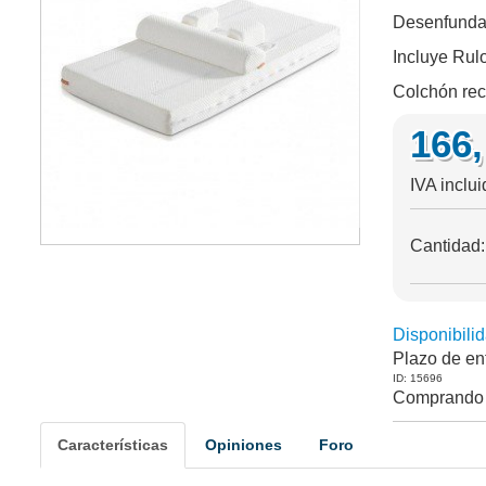
Desenfundab
Incluye Rul
Colchón rec
166
IVA inclu
Cantidad
Disponibilid
Plazo de en
ID: 15696
Comprando 
Características
Opiniones
Foro