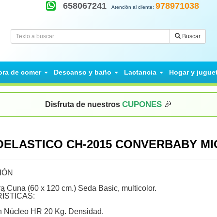
658067241
978971038
Atención al cliente:
Buscar
ora de comer
Descanso y baño
Lactancia
Hogar y jugue
CUPONES
Disfruta de nuestros
🎉
COELASTICO CH-2015 CONVERBABY M
IÓN
a Cuna (60 x 120 cm.) Seda Basic, multicolor.
ÍSTICAS:
n Núcleo HR 20 Kg. Densidad.