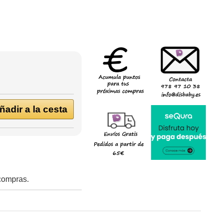
adir a la cesta
 compras.