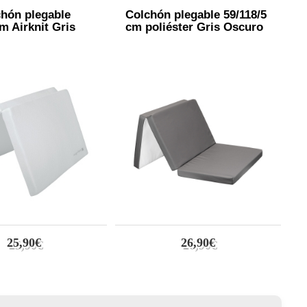
chón plegable
Colchón plegable 59/118/5
M
m Airknit Gris
cm poliéster Gris Oscuro
5
25,90€
26,90€