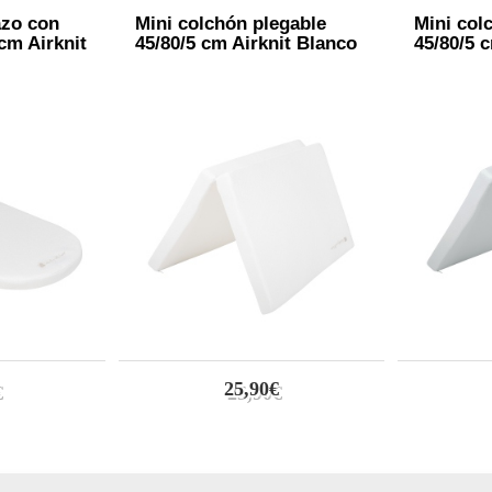
azo con
Mini colchón plegable
Mini col
cm Airknit
45/80/5 cm Airknit Blanco
45/80/5 c
25,90€