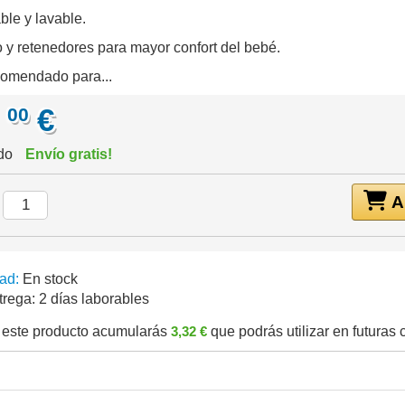
le y lavable.
o y retenedores para mayor confort del bebé.
omendado para...
,
€
00
ido
Envío gratis!
Añ
:
ad:
En stock
trega:
2 días laborables
este producto acumularás
3,32 €
que podrás utilizar en futuras