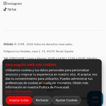
Instagram
TikTok
Disbaby
© 1998 - 2026 Todos los derechos reservados.
Polígono Los Hostales, nave 2 -13, 44195 Teruel, España
Telf: 978971038 | Lunes a Viernes: 10:00 a 14:00 / 17:00 a 20:00, Sábados:
10:00 a 14:00
Esta página web usa cookies
Utilizamos cookies y tus datos personales para personalizar
anuncios y mejorar tu experiencia en nuestro sitio. Al aceptar, nos
Incorporación de funcionalidades semánticas a la web subvencionadas por:
das tu consentimiento para utilizarlos. Puedes administrar tus
preferencias de cookies en cualquier momento. Obtén más
información en nuestra Política de Privacidad.
Más información
Desarrollado por
LiveCommerce
Aceptar todas
Rechazar
Ajustar Cookies