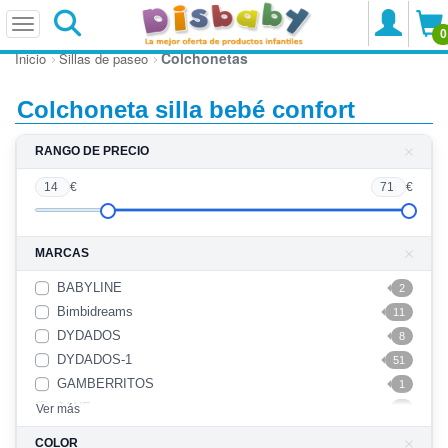
0
Colchonetas
Inicio
Sillas de paseo
Colchoneta silla bebé confort
RANGO DE PRECIO
14
€
71
€
MARCAS
BABYLINE
2
Bimbidreams
11
DYDADOS
8
DYDADOS-1
51
GAMBERRITOS
1
JANE
Ver más
1
KIKKA BOO
25
COLOR