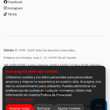
Facebook
Instagram
TikTok
Disbaby
© 1998 - 2026 Todos los derechos reservados.
Polígono Los Hostales, nave 2 -13, 44195 Teruel, España
Telf: 978971038 | Lunes a Viernes: 10:00 a 14:00 / 17:00 a 20:00, Sábados:
10:00 a 14:00
Esta página web usa cookies
Utilizamos cookies y tus datos personales para personalizar
anuncios y mejorar tu experiencia en nuestro sitio. Al aceptar, nos
Incorporación de funcionalidades semánticas a la web subvencionadas por:
das tu consentimiento para utilizarlos. Puedes administrar tus
preferencias de cookies en cualquier momento. Obtén más
información en nuestra Política de Privacidad.
Más información
Desarrollado por
LiveCommerce
Aceptar todas
Rechazar
Ajustar Cookies