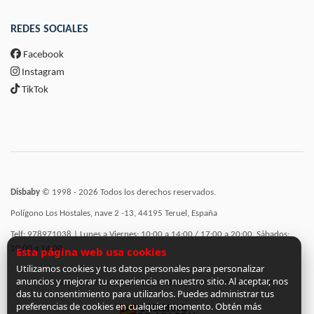
REDES SOCIALES
Facebook
Instagram
TikTok
Disbaby
© 1998 - 2026 Todos los derechos reservados.
Polígono Los Hostales, nave 2 -13, 44195 Teruel, España
Telf: 978971038 | Lunes a Viernes: 10:00 a 14:00 / 17:00 a 20:00, Sábados:
10:00 a 14:00
Esta página web usa cookies
Utilizamos cookies y tus datos personales para personalizar
anuncios y mejorar tu experiencia en nuestro sitio. Al aceptar, nos
Incorporación de funcionalidades semánticas a la web subvencionadas por:
das tu consentimiento para utilizarlos. Puedes administrar tus
preferencias de cookies en cualquier momento. Obtén más